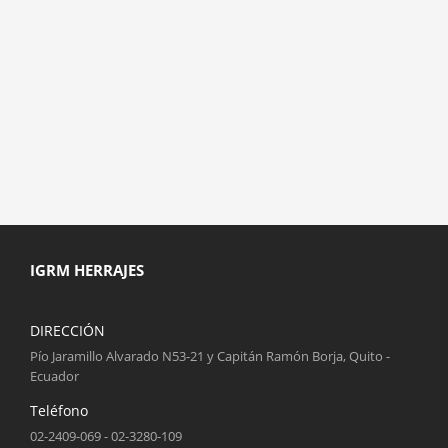
IGRM HERRAJES
DIRECCIÓN
Pío Jaramillo Alvarado N53-21 y Capitán Ramón Borja, Quito -
Ecuador
Teléfono
02-2409-069 - 02-3280-109