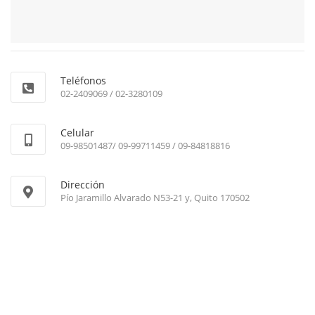
Teléfonos
02-2409069 / 02-3280109
Celular
09-98501487/ 09-99711459 / 09-84818816
Dirección
Pío Jaramillo Alvarado N53-21 y, Quito 170502