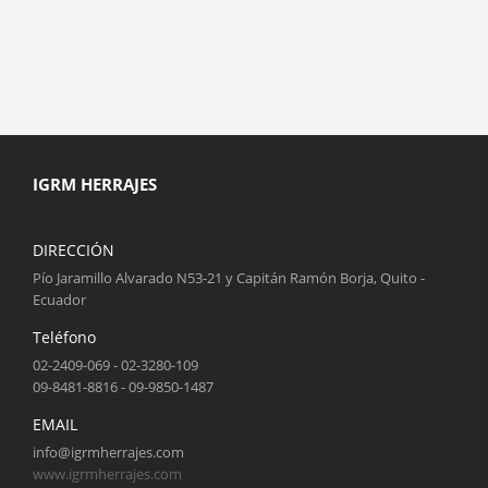
IGRM HERRAJES
DIRECCIÓN
Pío Jaramillo Alvarado N53-21 y Capitán Ramón Borja, Quito -
Ecuador
Teléfono
02-2409-069 - 02-3280-109
09-8481-8816 - 09-9850-1487
EMAIL
info@igrmherrajes.com
www.igrmherrajes.com