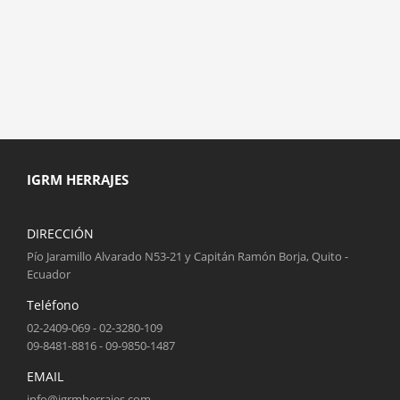
IGRM HERRAJES
DIRECCIÓN
Pío Jaramillo Alvarado N53-21 y Capitán Ramón Borja, Quito -
Ecuador
Teléfono
02-2409-069 - 02-3280-109
09-8481-8816 - 09-9850-1487
EMAIL
info@igrmherrajes.com