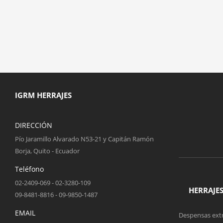
IGRM HERRAJES
DIRECCIÓN
Pío Jaramillo Alvarado N53-21 y Capitán Ramón
Borja, Quito - Ecuador
Teléfono
02-2409-069 - 02-3280-109
HERRAJE
09-8481-8816 - 09-9850-1487
EMAIL
Despensas extr