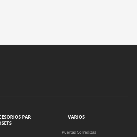
CESORIOS PAR
VARIOS
OSETS
Puertas Corredizas