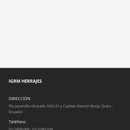
IGRM HERRAJES
DIRECCIÓN
Pío Jaramillo Alvarado N53-21 y Capitán Ramón Borja, Quito -
Ecuador
Teléfono
02-2409-069 - 02-3280-109