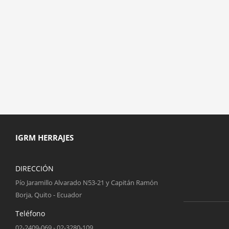
IGRM HERRAJES
DIRECCIÓN
Pío Jaramillo Alvarado N53-21 y Capitán Ramón
Borja, Quito - Ecuador
Teléfono
02-2409-069 - 02-3280-109