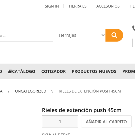
SIGN IN
HERRAJES
ACCESORIOS
HE
O
CATÁLOGO
COTIZADOR
PRODUCTOS NUEVOS
PROM
NA
UNCATEGORIZED
RIELES DE EXTENCIÓN PUSH 45CM
Rieles de extención push 45cm
AÑADIR AL CARRITO
SKU:
M-REP45