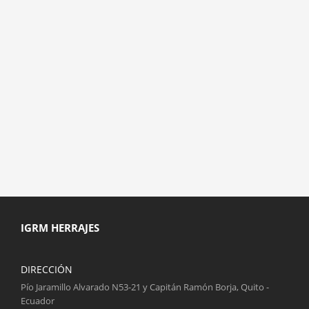
IGRM HERRAJES
DIRECCIÓN
Pío Jaramillo Alvarado N53-21 y Capitán Ramón Borja, Quito -
Ecuador