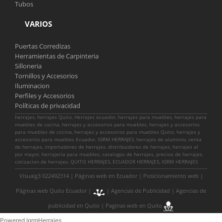
Tubos
VARIOS
Puertas Corredizas
Herramientas de Carpinteria
Silloneria
Tornillos y Accesorios
Iluminacion
Perfiles y Accesorios
Políticas de privacidad
herrajes, herrajes Quito, Herrajes ecuador, herrajes para muebles, herrajes para
muebles de cocina, herrajes y accesorios para muebles, herrajes y accesorios
para muebles de cocina, herrajes y accesorios para muebles Quito, herrajes y
accesorios para muebles Ecuador, IGRM HERRAJES, herrajes de aluminio, venta
de herrajes, importadores de herrajes, distribuidores de herrajes, herrajes al
por mayor, herrajeria para muebles, catalogos de herrajes, precios de herrajes,
cotizacion de herrajes, QUITO HERRAJES, ECUADOR HERRAJES, IGRM HERRAJES
Visualg3 022492314 |
Páginas web en Ecuador
|
Posicionamiento web
|
Páginas web Quito Ecuador
|
|
Agencias de Publicidad
|
Agencias de
publicidad en Quito
|
Paginas web en Quito
Powered IgrmHerrajes