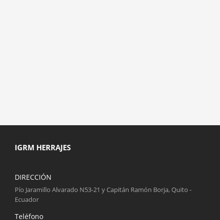
IGRM HERRAJES
DIRECCIÓN
Pío Jaramillo Alvarado N53-21 y Capitán Ramón Borja, Quito -
Ecuador
Teléfono