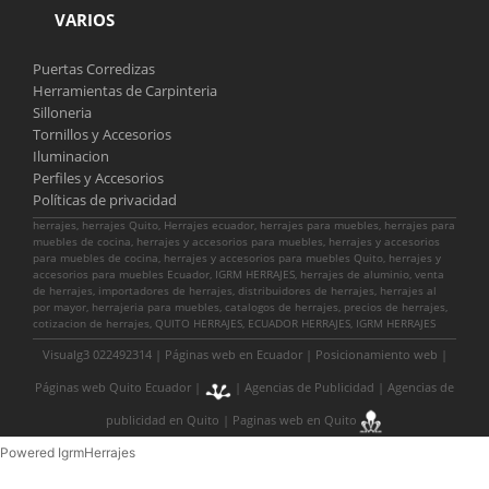
VARIOS
Puertas Corredizas
Herramientas de Carpinteria
Silloneria
Tornillos y Accesorios
Iluminacion
Perfiles y Accesorios
Políticas de privacidad
herrajes, herrajes Quito, Herrajes ecuador, herrajes para muebles, herrajes para
muebles de cocina, herrajes y accesorios para muebles, herrajes y accesorios
para muebles de cocina, herrajes y accesorios para muebles Quito, herrajes y
accesorios para muebles Ecuador, IGRM HERRAJES, herrajes de aluminio, venta
de herrajes, importadores de herrajes, distribuidores de herrajes, herrajes al
por mayor, herrajeria para muebles, catalogos de herrajes, precios de herrajes,
cotizacion de herrajes, QUITO HERRAJES, ECUADOR HERRAJES, IGRM HERRAJES
Visualg3 022492314 |
Páginas web en Ecuador
|
Posicionamiento web
|
Páginas web Quito Ecuador
|
|
Agencias de Publicidad
|
Agencias de
publicidad en Quito
|
Paginas web en Quito
Powered IgrmHerrajes