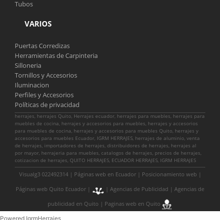
Tubos
VARIOS
Puertas Corredizas
Herramientas de Carpinteria
Silloneria
Tornillos y Accesorios
Iluminacion
Perfiles y Accesorios
Políticas de privacidad
herrajes, herrajes Quito, Herrajes ecuador, herrajes para muebles, herrajes para
muebles de cocina, herrajes y accesorios para muebles, herrajes y accesorios
para muebles de cocina, herrajes y accesorios para muebles Quito, herrajes y
accesorios para muebles Ecuador, IGRM HERRAJES, herrajes de aluminio, venta
de herrajes, importadores de herrajes, distribuidores de herrajes, herrajes al
por mayor, herrajeria para muebles, catalogos de herrajes, precios de herrajes,
cotizacion de herrajes, QUITO HERRAJES, ECUADOR HERRAJES, IGRM HERRAJES
Visualg3 022492314 |
Páginas web en Ecuador
|
Posicionamiento web
|
Páginas web Quito Ecuador
|
|
Agencias de Publicidad
|
Agencias de
publicidad en Quito
|
Paginas web en Quito
Powered IgrmHerrajes