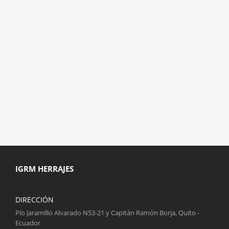
IGRM HERRAJES
DIRECCIÓN
Pío Jaramillo Alvarado N53-21 y Capitán Ramón Borja, Quito -
Ecuador