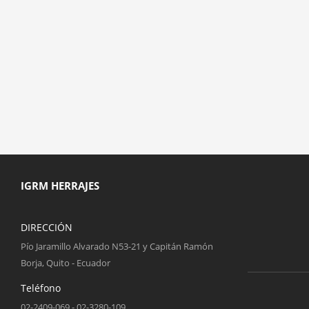
IGRM HERRAJES
DIRECCIÓN
Pío Jaramillo Alvarado N53-21 y Capitán Ramón
Borja, Quito - Ecuador
Teléfono
02-2409-069 - 02-3280-109