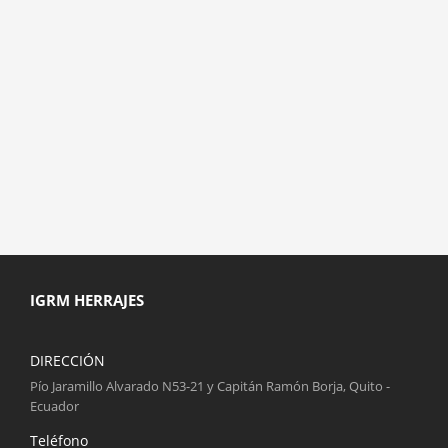
IGRM HERRAJES
DIRECCIÓN
Pío Jaramillo Alvarado N53-21 y Capitán Ramón Borja, Quito -
Ecuador
Teléfono