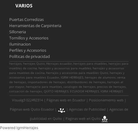
VARIOS
Puertas Corredizas
Herramientas de Carpinteria
Silloneria
Tornillos y Accesorios
Iluminacion
Perfiles y Accesorios
Políticas de privacidad
herrajes, herrajes Quito, Herrajes ecuador, herrajes para muebles, herrajes para
muebles de cocina, herrajes y accesorios para muebles, herrajes y accesorios
para muebles de cocina, herrajes y accesorios para muebles Quito, herrajes y
accesorios para muebles Ecuador, IGRM HERRAJES, herrajes de aluminio, venta
de herrajes, importadores de herrajes, distribuidores de herrajes, herrajes al
por mayor, herrajeria para muebles, catalogos de herrajes, precios de herrajes,
cotizacion de herrajes, QUITO HERRAJES, ECUADOR HERRAJES, IGRM HERRAJES
Visualg3 022492314 |
Páginas web en Ecuador
|
Posicionamiento web
|
Páginas web Quito Ecuador
|
|
Agencias de Publicidad
|
Agencias de
publicidad en Quito
|
Paginas web en Quito
Powered IgrmHerrajes