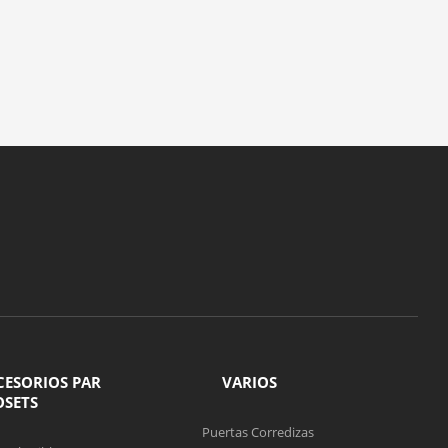
CESORIOS PAR
VARIOS
OSETS
Puertas Corredizas