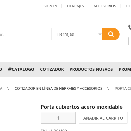
SIGN IN
HERRAJES
ACCESORIOS
HE
O
CATÁLOGO
COTIZADOR
PRODUCTOS NUEVOS
PROM
NA
COTIZADOR EN LÍNEA DE HERRAJES Y ACCESORIOS
PORTA C
Porta cubiertos acero inoxidable
AÑADIR AL CARRITO
SKU:
I-PCM90