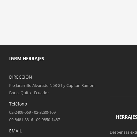
IGRM HERRAJES
DIRECCIÓN
Pío Jaramillo Alvarado N53-21 y Capitán Ramón
Borja, Quito - Ecuador
Teléfono
02-2409-069 - 02-3280-109
HERRAJE
09-8481-8816 - 09-9850-1487
EMAIL
Despensas extr