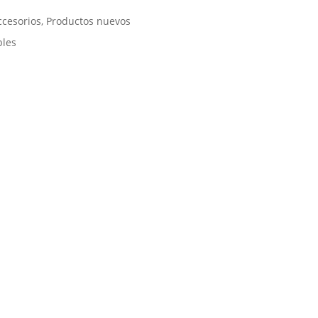
ccesorios
,
Productos nuevos
bles