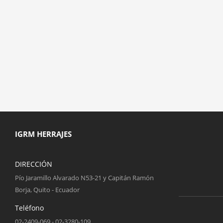
IGRM HERRAJES
DIRECCIÓN
Pío Jaramillo Alvarado N53-21 y Capitán Ramón
Borja, Quito - Ecuador
Teléfono
02-2409-069 - 02-3280-109