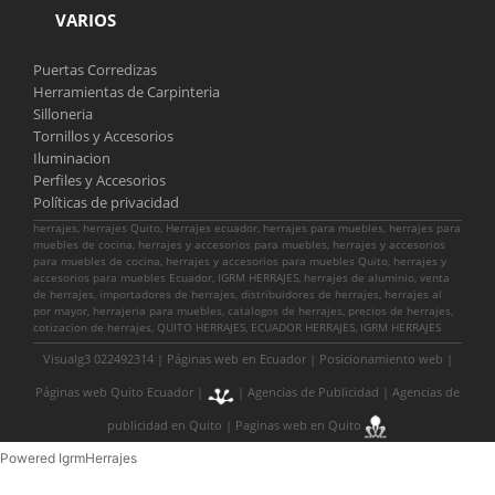
VARIOS
Puertas Corredizas
Herramientas de Carpinteria
Silloneria
Tornillos y Accesorios
Iluminacion
Perfiles y Accesorios
Políticas de privacidad
herrajes, herrajes Quito, Herrajes ecuador, herrajes para muebles, herrajes para
muebles de cocina, herrajes y accesorios para muebles, herrajes y accesorios
para muebles de cocina, herrajes y accesorios para muebles Quito, herrajes y
accesorios para muebles Ecuador, IGRM HERRAJES, herrajes de aluminio, venta
de herrajes, importadores de herrajes, distribuidores de herrajes, herrajes al
por mayor, herrajeria para muebles, catalogos de herrajes, precios de herrajes,
cotizacion de herrajes, QUITO HERRAJES, ECUADOR HERRAJES, IGRM HERRAJES
Visualg3 022492314 |
Páginas web en Ecuador
|
Posicionamiento web
|
Páginas web Quito Ecuador
|
|
Agencias de Publicidad
|
Agencias de
publicidad en Quito
|
Paginas web en Quito
Powered IgrmHerrajes