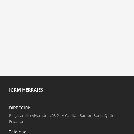
IGRM HERRAJES
DIRECCIÓN
Pío Jaramillo Alvarado N53-21 y Capitán Ramón Borja, Quito -
Ecuador
Teléfono