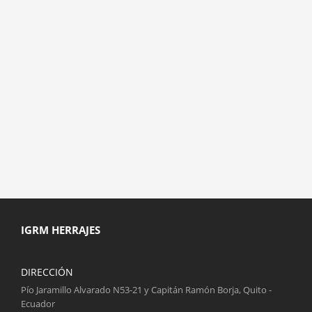
IGRM HERRAJES
DIRECCIÓN
Pío Jaramillo Alvarado N53-21 y Capitán Ramón Borja, Quito -
Ecuador