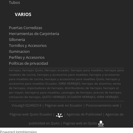
Tubos
VARIOS
Puertas Corredizas
Herramientas de Carpinteria
Silloneria
Tornillos y Accesorios
Iluminacion
Perfiles y Accesorios
Políticas de privacidad
herrajes, herrajes Quito, Herrajes ecuador, herrajes para muebles, herrajes para
muebles de cocina, herrajes y accesorios para muebles, herrajes y accesorios
para muebles de cocina, herrajes y accesorios para muebles Quito, herrajes y
accesorios para muebles Ecuador, IGRM HERRAJES, herrajes de aluminio, venta
de herrajes, importadores de herrajes, distribuidores de herrajes, herrajes al
por mayor, herrajeria para muebles, catalogos de herrajes, precios de herrajes,
cotizacion de herrajes, QUITO HERRAJES, ECUADOR HERRAJES, IGRM HERRAJES
Visualg3 022492314 |
Páginas web en Ecuador
|
Posicionamiento web
|
Páginas web Quito Ecuador
|
|
Agencias de Publicidad
|
Agencias de
publicidad en Quito
|
Paginas web en Quito
Powered IgrmHerrajes