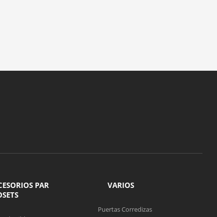
CESORIOS PAR
VARIOS
OSETS
Puertas Corredizas