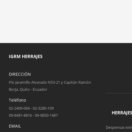
IGRM HERRAJES
DIRECCIÓN
Pío Jaramillo Alvarado N53-21 y Capitán Ramón
Borja, Quito - Ecuador
Teléfono
02-2409-069 - 02-3280-109
HERRAJE
09-8481-8816 - 09-9850-1487
EMAIL
Despensas extr